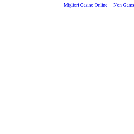
Migliori Casino Online
Non Gamst