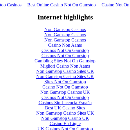
op Casinos
Best Online Casino Not On Gamstop
Casino Not On
Internet highlights
Non Gamstop Casinos
Non Gamstop Casinos
Non Gamstop Casinos
Casino Non Aams
Casinos Not On Gamstop
Casinos Not On Gamstop
Gambling Sites Not On Gamstop
Migliori Casino Non Aams
Non Gamstop Casino Sites UK
Non Gamstop Casino Sites UK
Sites Not On Gamstop
Casino Not On Gamstop
Non Gamstop Casinos UK
Casinos Not On Gamstop
Casinos Sin Licencia España
Best UK Casino Sites
Non Gamstop Casino Sites UK
Non Gamstop Casino UK
Casino En Ligne
UK Casinos Not On Gamstop